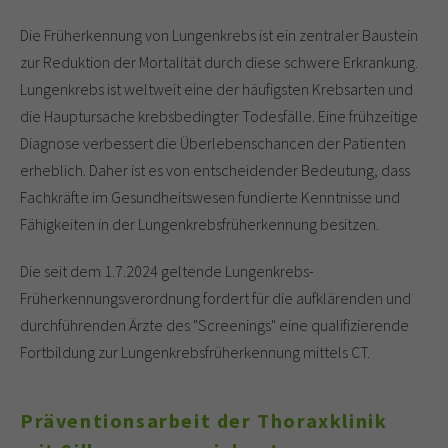
Die Früherkennung von Lungenkrebs ist ein zentraler Baustein
zur Reduktion der Mortalität durch diese schwere Erkrankung.
Lungenkrebs ist weltweit eine der häufigsten Krebsarten und
die Hauptursache krebsbedingter Todesfälle. Eine frühzeitige
Diagnose verbessert die Überlebenschancen der Patienten
erheblich. Daher ist es von entscheidender Bedeutung, dass
Fachkräfte im Gesundheitswesen fundierte Kenntnisse und
Fähigkeiten in der Lungenkrebsfrüherkennung besitzen.
Die seit dem 1.7.2024 geltende Lungenkrebs-
Früherkennungsverordnung fordert für die aufklärenden und
durchführenden Ärzte des "Screenings" eine qualifizierende
Fortbildung zur Lungenkrebsfrüherkennung mittels CT.
Präventionsarbeit der Thoraxklinik