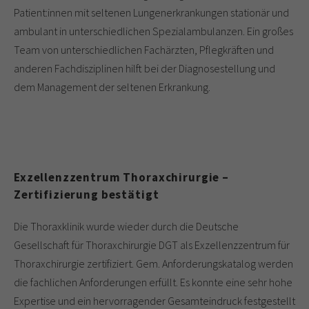
Patient:innen mit seltenen Lungenerkrankungen stationär und
ambulant in unterschiedlichen Spezialambulanzen. Ein großes
Team von unterschiedlichen Fachärzten, Pflegkräften und
anderen Fachdisziplinen hilft bei der Diagnosestellung und
dem Management der seltenen Erkrankung.
Exzellenzzentrum Thoraxchirurgie –
Zertifizierung bestätigt
Die Thoraxklinik wurde wieder durch die Deutsche
Gesellschaft für Thoraxchirurgie DGT als Exzellenzzentrum für
Thoraxchirurgie zertifiziert. Gem. Anforderungskatalog werden
die fachlichen Anforderungen erfüllt. Es konnte eine sehr hohe
Expertise und ein hervorragender Gesamteindruck festgestellt