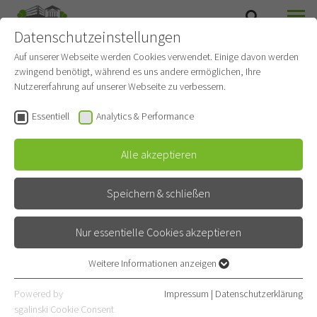
Datenschutzeinstellungen
SUCHE
MENÜ
Auf unserer Webseite werden Cookies verwendet. Einige davon werden
zwingend benötigt, während es uns andere ermöglichen, Ihre
Nutzererfahrung auf unserer Webseite zu verbessern.
Essentiell
Analytics & Performance
Alle akzeptieren
Speichern & schließen
Nur essentielle Cookies akzeptieren
Anfahrt
Weitere Informationen anzeigen
Essentiell
Essentielle Cookies werden für grundlegende Funktionen der
Powered by
Impressum
|
Datenschutzerklärung
Webseite benötigt. Dadurch ist gewährleistet, dass die Webseite
sgalinski Cookie Consent