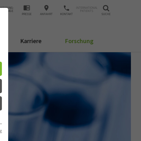
WEANING-
INTERNATIONAL
ANFRAGE
PATIENTS
PRESSE
ANFAHRT
KONTAKT
SUCHE
Karriere
Forschung
g