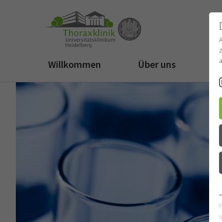
z
a
Willkommen
Über uns
Fü
s