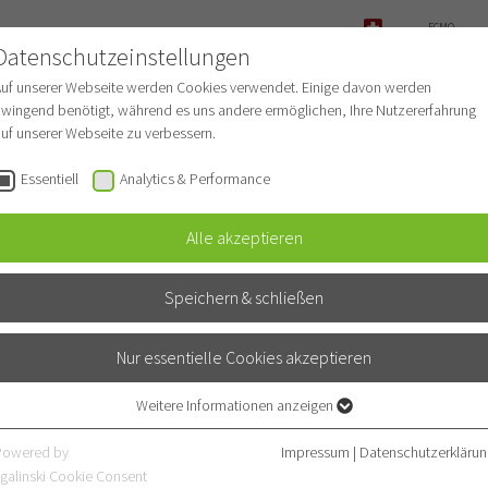
ECMO-
ANFRAGE
Datenschutzeinstellungen
NOTFALL
Auf unserer Webseite werden Cookies verwendet. Einige davon werden
wingend benötigt, während es uns andere ermöglichen, Ihre Nutzererfahrung
uf unserer Webseite zu verbessern.
r Patienten
Für Ärzte
Fachbereiche
Essentiell
Analytics & Performance
Alle akzeptieren
Speichern & schließen
Nur essentielle Cookies akzeptieren
Weitere Informationen anzeigen
Essentiell
Essentielle Cookies werden für grundlegende Funktionen der Webseite
Powered by
Impressum
|
Datenschutzerklärun
benötigt. Dadurch ist gewährleistet, dass die Webseite einwandfrei
galinski Cookie Consent