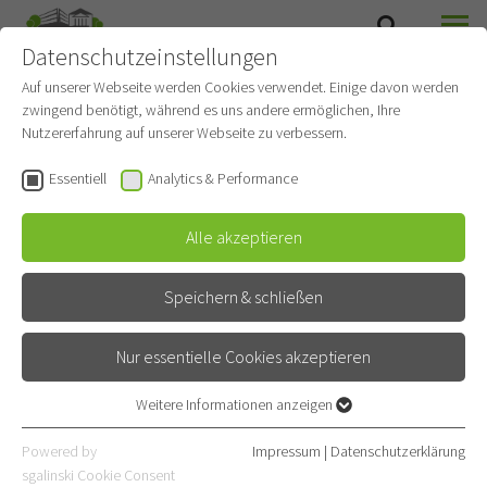
Datenschutzeinstellungen
SUCHE
MENÜ
Auf unserer Webseite werden Cookies verwendet. Einige davon werden
zwingend benötigt, während es uns andere ermöglichen, Ihre
Nutzererfahrung auf unserer Webseite zu verbessern.
Essentiell
Analytics & Performance
Alle akzeptieren
Speichern & schließen
Nur essentielle Cookies akzeptieren
Physiotherapie
Weitere Informationen anzeigen
Essentiell
Essentielle Cookies werden für grundlegende Funktionen der
Powered by
Impressum
|
Datenschutzerklärung
Webseite benötigt. Dadurch ist gewährleistet, dass die Webseite
sgalinski Cookie Consent