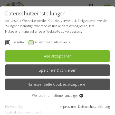
Datenschutzeinstellungen
SUCHE
MENÜ
Auf unserer Webseite werden Cookies verwendet. Einige davon werden
zwingend benötigt, während es uns andere ermöglichen, Ihre
Nutzererfahrung auf unserer Webseite zu verbessern.
Essentiell
Analytics & Performance
Alle akzeptieren
Speichern & schließen
Nur essentielle Cookies akzeptieren
Weitere Informationen anzeigen
Essentiell
Essentielle Cookies werden für grundlegende Funktionen der
Powered by
Impressum
|
Datenschutzerklärung
PNEUMOLOGISCHES
Webseite benötigt. Dadurch ist gewährleistet, dass die Webseite
sgalinski Cookie Consent