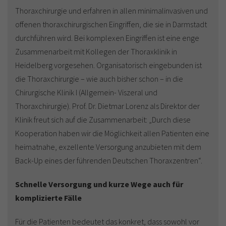
Thoraxchirurgie und erfahren in allen minimalinvasiven und
offenen thoraxchirurgischen Eingriffen, die sie in Darmstadt
durchführen wird. Bei komplexen Eingriffen ist eine enge
Zusammenarbeit mit Kollegen der Thoraxklinik in
Heidelberg vorgesehen. Organisatorisch eingebunden ist
die Thoraxchirurgie – wie auch bisher schon – in die
Chirurgische Klinik I (Allgemein- Viszeral und
Thoraxchirurgie). Prof. Dr. Dietmar Lorenz als Direktor der
Klinik freut sich auf die Zusammenarbeit: „Durch diese
Kooperation haben wir die Möglichkeit allen Patienten eine
heimatnahe, exzellente Versorgung anzubieten mit dem
Back-Up eines der führenden Deutschen Thoraxzentren“.
Schnelle Versorgung und kurze Wege auch für
komplizierte Fälle
Für die Patienten bedeutet das konkret, dass sowohl vor