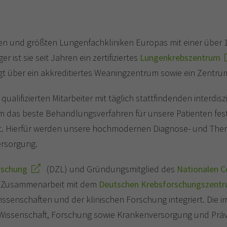
sten und größten Lungenfachkliniken Europas mit einer über 12
 ist sie seit Jahren ein zertifiziertes
Lungenkrebszentrum
t über ein akkreditiertes Weaningzentrum sowie ein Zentru
alifizierten Mitarbeiter mit täglich stattfindenden interdis
das beste Behandlungsverfahren für unsere Patienten festg
. Hierfür werden unsere hochmodernen Diagnose- und Therap
ersorgung.
rschung
(DZL) und Gründungsmitglied des
Nationalen 
en Zusammenarbeit mit dem
Deutschen Krebsforschungszent
senschaften und der klinischen Forschung integriert. Die 
in Wissenschaft, Forschung sowie Krankenversorgung und Prä