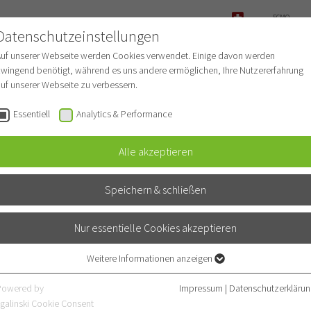
ECMO-
ANFRAGE
Datenschutzeinstellungen
NOTFALL
Auf unserer Webseite werden Cookies verwendet. Einige davon werden
wingend benötigt, während es uns andere ermöglichen, Ihre Nutzererfahrung
uf unserer Webseite zu verbessern.
r Patienten
Für Ärzte
Fachbereiche
Essentiell
Analytics & Performance
Alle akzeptieren
horaxklinik Heidelbe
Speichern & schließen
Nur essentielle Cookies akzeptieren
Weitere Informationen anzeigen
Essentiell
Essentielle Cookies werden für grundlegende Funktionen der Webseite
Powered by
Impressum
|
Datenschutzerklärun
benötigt. Dadurch ist gewährleistet, dass die Webseite einwandfrei
galinski Cookie Consent