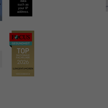
data
such as
your IP
address.