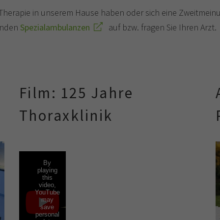
er Therapie in unserem Hause haben oder sich eine Zweitmei
enden
Spezialambulanzen
auf bzw. fragen Sie Ihren Arzt.
Film: 125 Jahre
Thoraxklinik
By
playing
this
video,
YouTube
may
save
personal