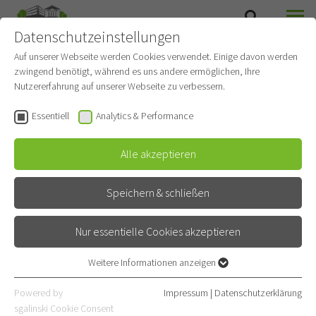
Datenschutzeinstellungen
SUCHE
MENÜ
Auf unserer Webseite werden Cookies verwendet. Einige davon werden
zwingend benötigt, während es uns andere ermöglichen, Ihre
Nutzererfahrung auf unserer Webseite zu verbessern.
Essentiell
Analytics & Performance
Alle akzeptieren
Speichern & schließen
Nur essentielle Cookies akzeptieren
ABS-Netzwerk
Weitere Informationen anzeigen
Essentiell
Essentielle Cookies werden für grundlegende Funktionen der
Powered by
Impressum
|
Datenschutzerklärung
Antibiotic Stewardship
Webseite benötigt. Dadurch ist gewährleistet, dass die Webseite
sgalinski Cookie Consent