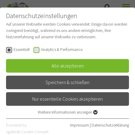
Datenschutzeinstellungen
SUCHE
MENÜ
Auf unserer Webseite werden Cookies verwendet. Einige davon werden
zwingend benötigt, während es uns andere ermöglichen, Ihre
Nutzererfahrung auf unserer Webseite zu verbessern.
Essentiell
Analytics & Performance
Alle akzeptieren
Speichern & schließen
Nur essentielle Cookies akzeptieren
Ökumenische
Weitere Informationen anzeigen
Essentiell
Krankenhaushilfe
Essentielle Cookies werden für grundlegende Funktionen der
Powered by
Impressum
|
Datenschutzerklärung
Webseite benötigt. Dadurch ist gewährleistet, dass die Webseite
sgalinski Cookie Consent