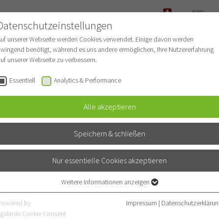
ECMO-
ANFRAGE
Datenschutzeinstellungen
NOTFALL
Auf unserer Webseite werden Cookies verwendet. Einige davon werden
wingend benötigt, während es uns andere ermöglichen, Ihre Nutzererfahrung
uf unserer Webseite zu verbessern.
r Patienten
Für Ärzte
Fachbereiche
Essentiell
Analytics & Performance
Alle akzeptieren
Speichern & schließen
Nur essentielle Cookies akzeptieren
Weitere Informationen anzeigen
Essentiell
Essentielle Cookies werden für grundlegende Funktionen der Webseite
Powered by
Impressum
|
Datenschutzerklärun
benötigt. Dadurch ist gewährleistet, dass die Webseite einwandfrei
galinski Cookie Consent