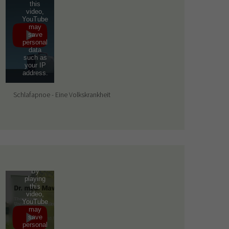
this
video,
YouTube
may
save
personal
data
such as
your IP
address.
Schlafapnoe - Eine Volkskrankheit
By
playing
this
video,
YouTube
may
save
personal