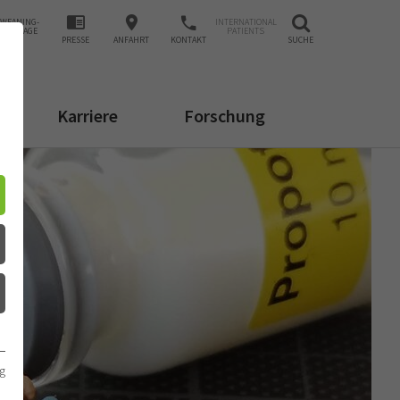
WEANING-
INTERNATIONAL
ANFRAGE
PATIENTS
PRESSE
ANFAHRT
KONTAKT
SUCHE
Karriere
Forschung
g