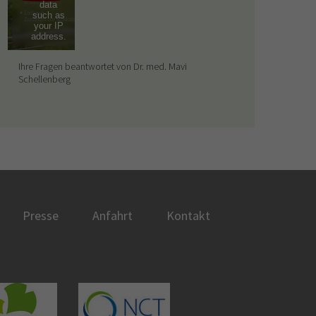
data
such as
your IP
address.
Ihre Fragen beantwortet von Dr. med. Mavi
Schellenberg
Presse
Anfahrt
Kontakt