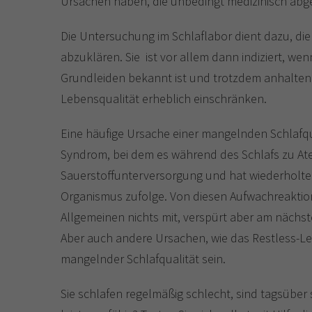
Ursachen haben, die unbedingt medizinisch abge
Die Untersuchung im Schlaflabor dient dazu, d
abzuklären. Sie ist vor allem dann indiziert, we
Grundleiden bekannt ist und trotzdem anhaltend
Lebensqualität erheblich einschränken.
Eine häufige Ursache einer mangelnden Schlafqua
Syndrom, bei dem es während des Schlafs zu At
Sauerstoffunterversorgung und hat wiederholte
Organismus zufolge. Von diesen Aufwachreakti
Allgemeinen nichts mit, verspürt aber am nächste
Aber auch andere Ursachen, wie das Restless-
mangelnder Schlafqualität sein.
Sie schlafen regelmäßig schlecht, sind tagsüber