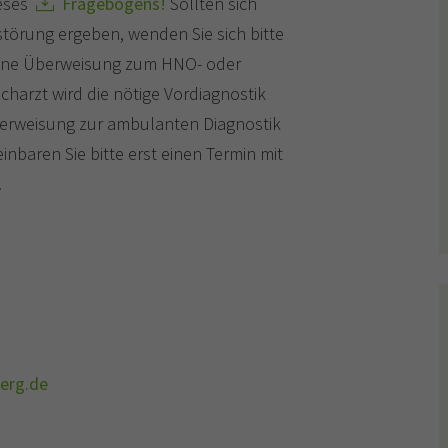
ieses
Fragebogens!
Sollten sich
törung ergeben, wenden Sie sich bitte
 eine Überweisung zum HNO- oder
arzt wird die nötige Vordiagnostik
berweisung zur ambulanten Diagnostik
nbaren Sie bitte erst einen Termin mit
.
berg.de