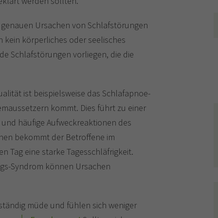
klärt werden sollten.
ie genauen Ursachen von Schlafstörungen
nn kein körperliches oder seelisches
e Schlafstörungen vorliegen, die die
lität ist beispielsweise das Schlafapnoe-
emaussetzern kommt. Dies führt zu einer
 und häufige Aufweckreaktionen des
onen bekommt der Betroffene im
n Tag eine starke Tagesschläfrigkeit.
Legs-Syndrom können Ursachen
 ständig müde und fühlen sich weniger