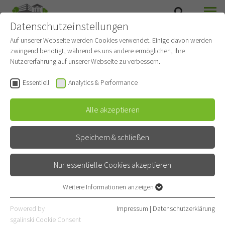
Datenschutzeinstellungen
SUCHE
MENÜ
Auf unserer Webseite werden Cookies verwendet. Einige davon werden
zwingend benötigt, während es uns andere ermöglichen, Ihre
Medizincontrolling
Nutzererfahrung auf unserer Webseite zu verbessern.
Essentiell
Analytics & Performance
MITARBEITER
Alle akzeptieren
Speichern & schließen
SUCHE IN DER AKTUELLEN LISTE
Nur essentielle Cookies akzeptieren
Weitere Informationen anzeigen
FUNKTION
Essentiell
ALLE FUNKTIONEN
Essentielle Cookies werden für grundlegende Funktionen der
Powered by
Impressum
|
Datenschutzerklärung
Webseite benötigt. Dadurch ist gewährleistet, dass die Webseite
sgalinski Cookie Consent