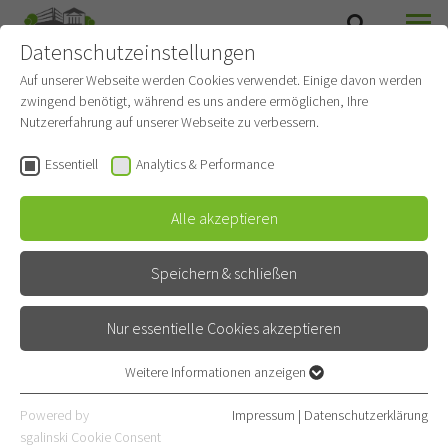
Datenschutzeinstellungen
SUCHE
MENÜ
Auf unserer Webseite werden Cookies verwendet. Einige davon werden
Allgemeine
zwingend benötigt, während es uns andere ermöglichen, Ihre
Nutzererfahrung auf unserer Webseite zu verbessern.
Vertragsbedingungen
Essentiell
Analytics & Performance
Hier finden Sie ausführlicher Erläuterungen zu unseren
Alle akzeptieren
Allgemeinen Vertragsbedingungen:
AGB
Speichern & schließen
Nur essentielle Cookies akzeptieren
Weitere Informationen anzeigen
Essentiell
Essentielle Cookies werden für grundlegende Funktionen der
Powered by
Impressum
|
Datenschutzerklärung
Webseite benötigt. Dadurch ist gewährleistet, dass die Webseite
sgalinski Cookie Consent