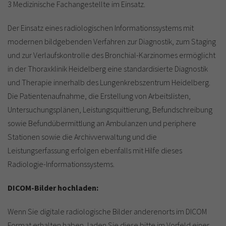
3 Medizinische Fachangestellte im Einsatz.
Der Einsatz eines radiologischen Informationssystems mit
modernen bildgebenden Verfahren zur Diagnostik, zum Staging
und zur Verlaufskontrolle des Bronchial-Karzinomes ermöglicht
in der Thoraxklinik Heidelberg eine standardisierte Diagnostik
und Therapie innerhalb des Lungenkrebszentrum Heidelberg.
Die Patientenaufnahme, die Erstellung von Arbeitslisten,
Untersuchungsplänen, Leistungsquittierung, Befundschreibung
sowie Befundübermittlung an Ambulanzen und periphere
Stationen sowie die Archivverwaltung und die
Leistungserfassung erfolgen ebenfalls mit Hilfe dieses
Radiologie-Informationssystems.
DICOM-Bilder hochladen:
Wenn Sie digitale radiologische Bilder anderenorts im DICOM
Format erhalten haben, laden Sie diese bitte im Vorfeld einer