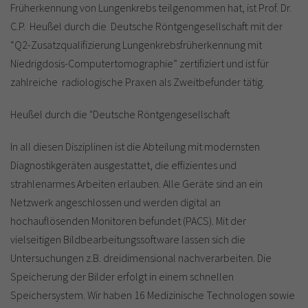
Früherkennung von Lungenkrebs teilgenommen hat, ist Prof. Dr.
C.P. Heußel durch die Deutsche Röntgengesellschaft mit der
“Q2-Zusatzqualifizierung Lungenkrebsfrüherkennung mit
Niedrigdosis-Computertomographie” zertifiziert und ist für
zahlreiche radiologische Praxen als Zweitbefunder tätig.
Heußel durch die "Deutsche Röntgengesellschaft
In all diesen Disziplinen ist die Abteilung mit modernsten
Diagnostikgeräten ausgestattet, die effizientes und
strahlenarmes Arbeiten erlauben. Alle Geräte sind an ein
Netzwerk angeschlossen und werden digital an
hochauflösenden Monitoren befundet (PACS). Mit der
vielseitigen Bildbearbeitungssoftware lassen sich die
Untersuchungen z.B. dreidimensional nachverarbeiten. Die
Speicherung der Bilder erfolgt in einem schnellen
Speichersystem. Wir haben 16 Medizinische Technologen sowie