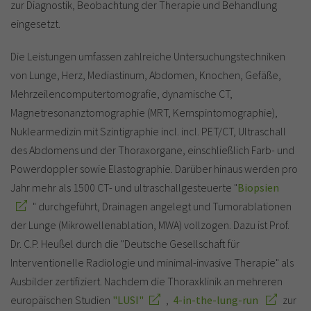
zur Diagnostik, Beobachtung der Therapie und Behandlung
eingesetzt.
Die Leistungen umfassen zahlreiche Untersuchungstechniken
von Lunge, Herz, Mediastinum, Abdomen, Knochen, Gefäße,
Mehrzeilencomputertomografie, dynamische CT,
Magnetresonanztomographie (MRT, Kernspintomographie),
Nuklearmedizin mit Szintigraphie incl. incl. PET/CT, Ultraschall
des Abdomens und der Thoraxorgane, einschließlich Farb- und
Powerdoppler sowie Elastographie. Darüber hinaus werden pro
Jahr mehr als 1500 CT- und ultraschallgesteuerte "
Biopsien
" durchgeführt, Drainagen angelegt und Tumorablationen
der Lunge (Mikrowellenablation, MWA) vollzogen. Dazu ist Prof.
Dr. C.P. Heußel durch die "Deutsche Gesellschaft für
Interventionelle Radiologie und minimal-invasive Therapie" als
Ausbilder zertifiziert. Nachdem die Thoraxklinik an mehreren
europäischen Studien
"LUSI"
,
4-in-the-lung-run
zur