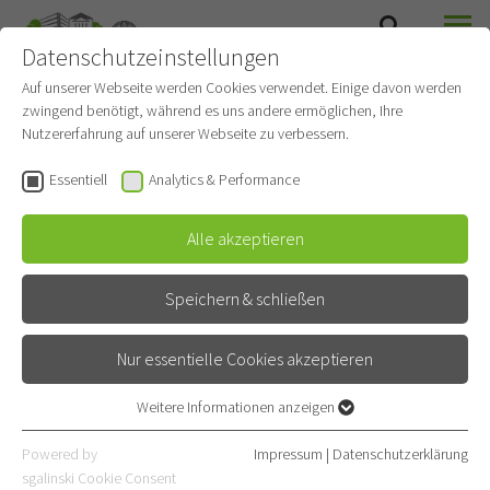
Datenschutzeinstellungen
SUCHE
MENÜ
DIAGNOSTISCHE UND INTERVENTIONELLE
Auf unserer Webseite werden Cookies verwendet. Einige davon werden
RADIOLOGIE MIT NUKLEARMEDIZIN
zwingend benötigt, während es uns andere ermöglichen, Ihre
Nutzererfahrung auf unserer Webseite zu verbessern.
Essentiell
Analytics & Performance
Alle akzeptieren
Speichern & schließen
Nur essentielle Cookies akzeptieren
Weitere Informationen anzeigen
Essentiell
Essentielle Cookies werden für grundlegende Funktionen der
Powered by
Impressum
|
Datenschutzerklärung
Webseite benötigt. Dadurch ist gewährleistet, dass die Webseite
sgalinski Cookie Consent