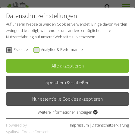
Datenschutzeinstellungen
SUCHE
MENÜ
Auf unserer Webseite werden Cookies verwendet. Einige davon werden
zwingend benötigt, während es uns andere ermöglichen, Ihre
Nutzererfahrung auf unserer Webseite zu verbessern.
Essentiell
Analytics & Performance
Alle akzeptieren
Speichern & schließen
Nur essentielle Cookies akzeptieren
Islamische
Weitere Informationen anzeigen
Essentiell
Krankenhausseelsorge
Essentielle Cookies werden für grundlegende Funktionen der
Powered by
Impressum
|
Datenschutzerklärung
Webseite benötigt. Dadurch ist gewährleistet, dass die Webseite
sgalinski Cookie Consent