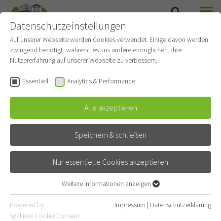
Datenschutzeinstellungen
SUCHE
MENÜ
Auf unserer Webseite werden Cookies verwendet. Einige davon werden
zwingend benötigt, während es uns andere ermöglichen, Ihre
Nutzererfahrung auf unserer Webseite zu verbessern.
Essentiell
Analytics & Performance
Alle akzeptieren
Speichern & schließen
Nur essentielle Cookies akzeptieren
Weitere Informationen anzeigen
Essentiell
Essentielle Cookies werden für grundlegende Funktionen der
Powered by
Impressum
|
Datenschutzerklärung
OHNEKIPPE
Webseite benötigt. Dadurch ist gewährleistet, dass die Webseite
sgalinski Cookie Consent