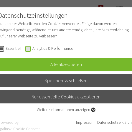
ECMO-
ANFRAGE
Datenschutzeinstellungen
NOTFALL
Auf unserer Webseite werden Cookies verwendet. Einige davon werden
wingend benötigt, während es uns andere ermöglichen, Ihre Nutzererfahrung
uf unserer Webseite zu verbessern.
r Patienten
Für Ärzte
Fachbereiche
Essentiell
Analytics & Performance
Alle akzeptieren
eilungen
Speichern & schließen
linik
Nur essentielle Cookies akzeptieren
Weitere Informationen anzeigen
Essentiell
Essentielle Cookies werden für grundlegende Funktionen der Webseite
Powered by
Impressum
|
Datenschutzerklärun
benötigt. Dadurch ist gewährleistet, dass die Webseite einwandfrei
galinski Cookie Consent