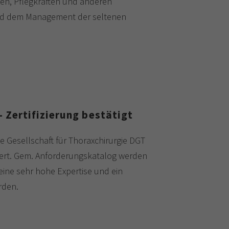
en, Pflegkräften und anderen
 und dem Management der seltenen
 Zertifizierung bestätigt
e Gesellschaft für Thoraxchirurgie DGT
iziert. Gem. Anforderungskatalog werden
eine sehr hohe Expertise und ein
rden.