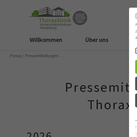
z
a
Willkommen
Über uns
Fü
Presse
Pressemitteilungen …
Pressemitt
Thoraxk
2026
s