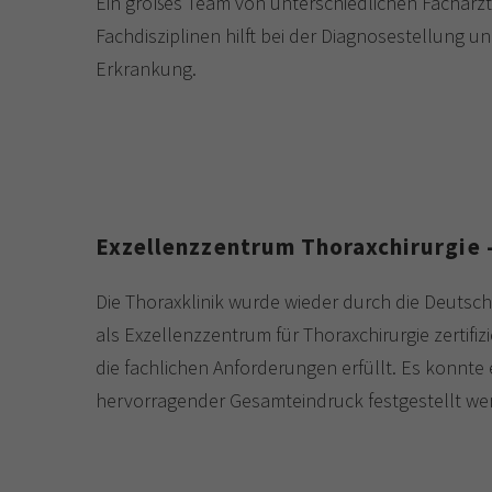
Ein großes Team von unterschiedlichen Fachärzt
Fachdisziplinen hilft bei der Diagnosestellung
Erkrankung.
Exzellenzzentrum Thoraxchirurgie –
Die Thoraxklinik wurde wieder durch die Deutsch
als Exzellenzzentrum für Thoraxchirurgie zertif
die fachlichen Anforderungen erfüllt. Es konnte 
hervorragender Gesamteindruck festgestellt we