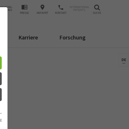
WEANING-
INTERNATIONAL
ANFRAGE
PATIENTS
PRESSE
ANFAHRT
KONTAKT
SUCHE
Karriere
Forschung
DE
g