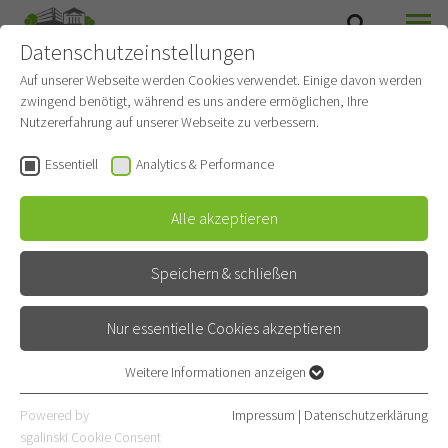
Datenschutzeinstellungen
SUCHE
MENÜ
Auf unserer Webseite werden Cookies verwendet. Einige davon werden
zwingend benötigt, während es uns andere ermöglichen, Ihre
Willkommen im
Nutzererfahrung auf unserer Webseite zu verbessern.
Rohrbacher Schlösschen
Essentiell
Analytics & Performance
Fürstlich Speisen und Feiern
Alle akzeptieren
Speichern & schließen
GASTRONOMIE
Nur essentielle Cookies akzeptieren
Weitere Informationen anzeigen
ANSPRUCH
Essentiell
Essentielle Cookies werden für grundlegende Funktionen der
Powered by
Impressum
|
Datenschutzerklärung
Webseite benötigt. Dadurch ist gewährleistet, dass die Webseite
sgalinski Cookie Consent