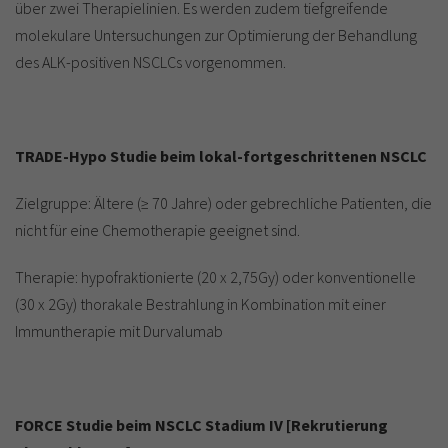
über zwei Therapielinien. Es werden zudem tiefgreifende
molekulare Untersuchungen zur Optimierung der Behandlung
des ALK-positiven NSCLCs vorgenommen.
TRADE-Hypo Studie beim lokal-fortgeschrittenen NSCLC
Zielgruppe: Ältere (≥ 70 Jahre) oder gebrechliche Patienten, die
nicht für eine Chemotherapie geeignet sind.
Therapie: hypofraktionierte (20 x 2,75Gy) oder konventionelle
(30 x 2Gy) thorakale Bestrahlung in Kombination mit einer
Immuntherapie mit Durvalumab
FORCE Studie beim NSCLC Stadium IV [Rekrutierung