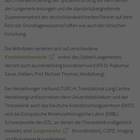
der Lungenerkrankungen und die standortübergreifende
Zusammenarbeit der deutschlandweit besten Partner auf dem
Feld der Grundlagenwissenschaften wie auch der klinischen
Forschung.
Die Aktivitäten verteilen sich auf verschiedene
Krankheitsbereiche
wobei des Gebiet Lungenkrebs
derzeit auch aus Heidelberg koordiniert wird (PD Dr. Rajkumar
Savai, Gießen; Prof. Michael Thomas, Heidelberg).
Der Heidelberger Verbund (TLRC-H; Translational Lung Centre
Heidelberg) umfasst neben dem Universitätsklinikum und der
Thoraxklinik auch das Deutsche Krebsforschungszentrum (DKFZ)
und das Europäische Molekularbiologsiche Labor (EMBL).
Schwerpunkte des DZL, an denen die Thoraxklinik maßgeblich
mitwirkt, sind:
Lungenkrebs
(Koordination), COPD, Imaging
und Biobanking (Koordination).