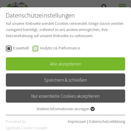
Datenschutzeinstellungen
SUCHE
MENÜ
Auf unserer Webseite werden Cookies verwendet. Einige davon werden
zwingend benötigt, während es uns andere ermöglichen, Ihre
Nutzererfahrung auf unserer Webseite zu verbessern.
Essentiell
Analytics & Performance
Alle akzeptieren
Speichern & schließen
Nur essentielle Cookies akzeptieren
Partnerstandort DZL
Weitere Informationen anzeigen
Essentiell
Essentielle Cookies werden für grundlegende Funktionen der
Powered by
Impressum
|
Datenschutzerklärung
Partner im Deutschen Zentrum für
Webseite benötigt. Dadurch ist gewährleistet, dass die Webseite
sgalinski Cookie Consent