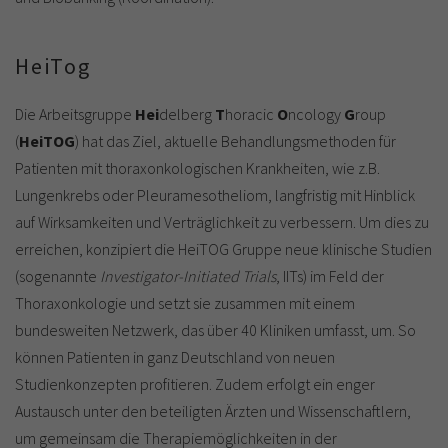
HeiTog
Die Arbeitsgruppe
Hei
delberg
T
horacic
O
ncology
G
roup
(
HeiTOG
) hat das Ziel, aktuelle Behandlungsmethoden für
Patienten mit thoraxonkologischen Krankheiten, wie z.B.
Lungenkrebs oder Pleuramesotheliom, langfristig mit Hinblick
auf Wirksamkeiten und Verträglichkeit zu verbessern. Um dies zu
erreichen, konzipiert die HeiTOG Gruppe neue klinische Studien
(sogenannte
Investigator-Initiated Trials
, IITs) im Feld der
Thoraxonkologie und setzt sie zusammen mit einem
bundesweiten Netzwerk, das über 40 Kliniken umfasst, um. So
können Patienten in ganz Deutschland von neuen
Studienkonzepten profitieren. Zudem erfolgt ein enger
Austausch unter den beteiligten Ärzten und Wissenschaftlern,
um gemeinsam die Therapiemöglichkeiten in der