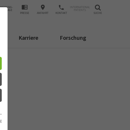
WEANING-
INTERNATIONAL
ANFRAGE
PATIENTS
PRESSE
ANFAHRT
KONTAKT
SUCHE
Karriere
Forschung
g