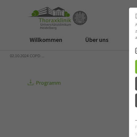
z
a
Willkommen
Über uns
Fü
02.10.2024 COPD…
Programm
s