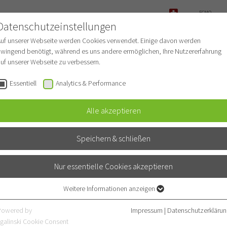
ECMO-
ANFRAGE
Datenschutzeinstellungen
NOTFALL
Auf unserer Webseite werden Cookies verwendet. Einige davon werden
wingend benötigt, während es uns andere ermöglichen, Ihre Nutzererfahrung
uf unserer Webseite zu verbessern.
r Patienten
Für Ärzte
Fachbereiche
Essentiell
Analytics & Performance
Alle akzeptieren
Speichern & schließen
Nur essentielle Cookies akzeptieren
Weitere Informationen anzeigen
Essentiell
Essentielle Cookies werden für grundlegende Funktionen der Webseite
Powered by
Impressum
|
Datenschutzerklärun
benötigt. Dadurch ist gewährleistet, dass die Webseite einwandfrei
galinski Cookie Consent