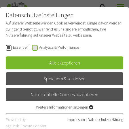
Datenschutzeinstellungen
SUCHE
MENÜ
Auf unserer Webseite werden Cookies verwendet. Einige davon werden
zwingend benötigt, während es uns andere ermöglichen, Ihre
Nutzererfahrung auf unserer Webseite zu verbessern.
Essentiell
Analytics & Performance
Alle akzeptieren
Speichern & schließen
Nur essentielle Cookies akzeptieren
Beschwerdemanagement
Weitere Informationen anzeigen
Essentiell
Essentielle Cookies werden für grundlegende Funktionen der
Powered by
Impressum
|
Datenschutzerklärung
Webseite benötigt. Dadurch ist gewährleistet, dass die Webseite
sgalinski Cookie Consent