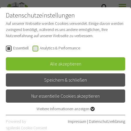
Datenschutzeinstellungen
SUCHE
MENÜ
Auf unserer Webseite werden Cookies verwendet. Einige davon werden
zwingend benötigt, während es uns andere ermöglichen, Ihre
Nutzererfahrung auf unserer Webseite zu verbessern.
Essentiell
Analytics & Performance
Alle akzeptieren
Speichern & schließen
Nur essentielle Cookies akzeptieren
Stationen & Pflege-
Weitere Informationen anzeigen
Essentiell
Einrichtungen
Essentielle Cookies werden für grundlegende Funktionen der
Powered by
Impressum
|
Datenschutzerklärung
Webseite benötigt. Dadurch ist gewährleistet, dass die Webseite
sgalinski Cookie Consent