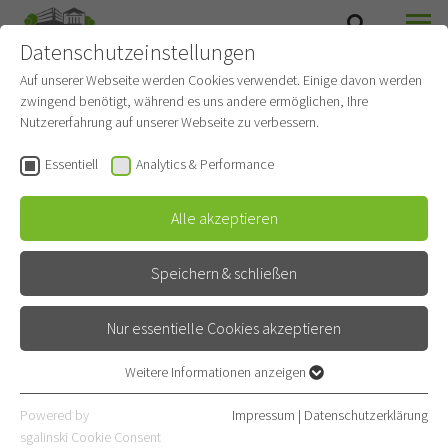
Datenschutzeinstellungen
SUCHE
MENÜ
Auf unserer Webseite werden Cookies verwendet. Einige davon werden
zwingend benötigt, während es uns andere ermöglichen, Ihre
Nutzererfahrung auf unserer Webseite zu verbessern.
Essentiell
Analytics & Performance
Alle akzeptieren
Speichern & schließen
Nur essentielle Cookies akzeptieren
Weitere Informationen anzeigen
Essentiell
Essentielle Cookies werden für grundlegende Funktionen der
Powered by
Impressum
|
Datenschutzerklärung
AKADEMIE FÜR PRÄVENTION
Webseite benötigt. Dadurch ist gewährleistet, dass die Webseite
sgalinski Cookie Consent