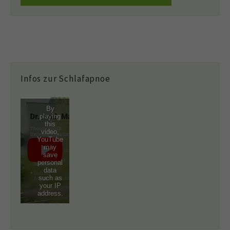
Infos zur Schlafapnoe
By
playing
this
video,
YouTube
may
save
personal
data
such as
your IP
address.