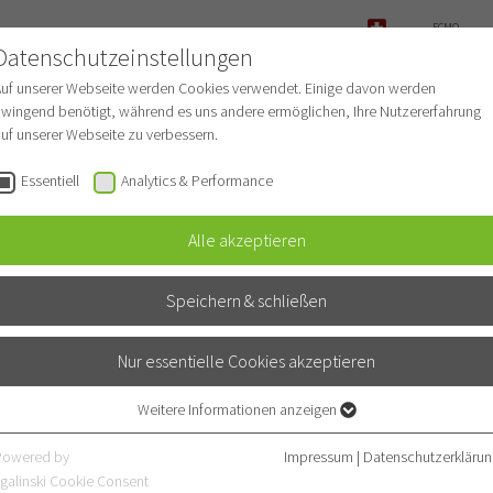
ECMO-
ANFRAGE
Datenschutzeinstellungen
NOTFALL
Auf unserer Webseite werden Cookies verwendet. Einige davon werden
wingend benötigt, während es uns andere ermöglichen, Ihre Nutzererfahrung
uf unserer Webseite zu verbessern.
r Patienten
Für Ärzte
Fachbereiche
Essentiell
Analytics & Performance
Alle akzeptieren
Speichern & schließen
Nur essentielle Cookies akzeptieren
Weitere Informationen anzeigen
Essentiell
Essentielle Cookies werden für grundlegende Funktionen der Webseite
Powered by
Impressum
|
Datenschutzerklärun
benötigt. Dadurch ist gewährleistet, dass die Webseite einwandfrei
galinski Cookie Consent