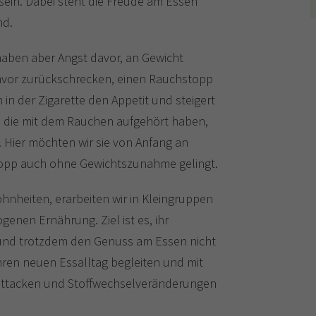
ein. Dabei steht die Freude am Essen
nd.
aben aber Angst davor, an Gewicht
avor zurückschrecken, einen Rauchstopp
 in der Zigarette den Appetit und steigert
 die mit dem Rauchen aufgehört haben,
. Hier möchten wir sie von Anfang an
topp auch ohne Gewichtszunahme gelingt.
hnheiten, erarbeiten wir in Kleingruppen
enen Ernährung. Ziel ist es, ihr
 und trotzdem den Genuss am Essen nicht
hren neuen Essalltag begleiten und mit
attacken und Stoffwechselveränderungen