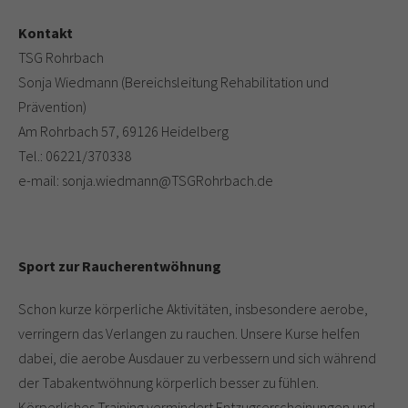
Kontakt
TSG Rohrbach
Sonja Wiedmann (Bereichsleitung Rehabilitation und
Prävention)
Am Rohrbach 57, 69126 Heidelberg
Tel.: 06221/370338
e-mail: sonja.wiedmann@TSGRohrbach.de
Sport zur Raucherentwöhnung
Schon kurze körperliche Aktivitäten, insbesondere aerobe,
verringern das Verlangen zu rauchen. Unsere Kurse helfen
dabei, die aerobe Ausdauer zu verbessern und sich während
der Tabakentwöhnung körperlich besser zu fühlen.
Körperliches Training vermindert Entzugserscheinungen und