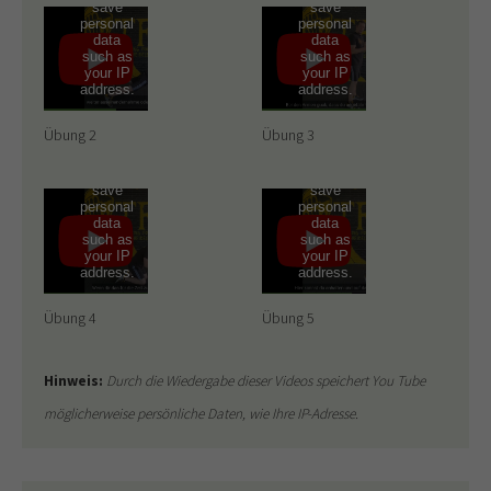
save
save
personal
personal
data
data
such as
such as
your IP
your IP
address.
address.
By
By
playing
playing
this
this
Übung 2
Übung 3
video,
video,
YouTube
YouTube
may
may
save
save
personal
personal
data
data
such as
such as
your IP
your IP
address.
address.
Übung 4
Übung 5
Hinweis:
Durch die Wiedergabe dieser Videos speichert You Tube
möglicherweise persönliche Daten, wie Ihre IP-Adresse.