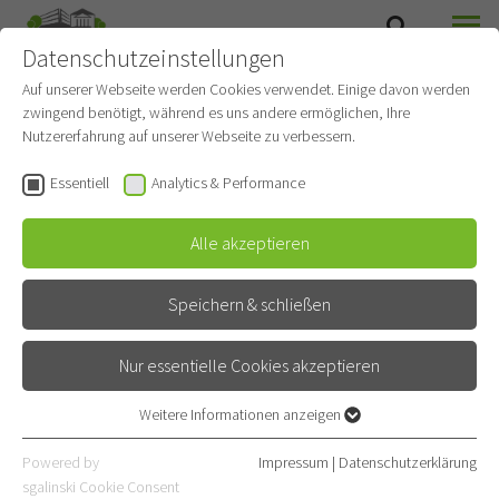
Datenschutzeinstellungen
SUCHE
MENÜ
Auf unserer Webseite werden Cookies verwendet. Einige davon werden
zwingend benötigt, während es uns andere ermöglichen, Ihre
Nutzererfahrung auf unserer Webseite zu verbessern.
Essentiell
Analytics & Performance
Alle akzeptieren
Speichern & schließen
Nur essentielle Cookies akzeptieren
Weitere Informationen anzeigen
Essentiell
Essentielle Cookies werden für grundlegende Funktionen der
Powered by
Impressum
|
Datenschutzerklärung
AKADEMIE FÜR PRÄVENTION
Webseite benötigt. Dadurch ist gewährleistet, dass die Webseite
sgalinski Cookie Consent