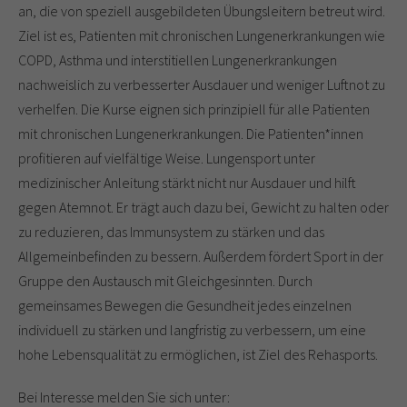
an, die von speziell ausgebildeten Übungsleitern betreut wird.
Ziel ist es, Patienten mit chronischen Lungenerkrankungen wie
COPD, Asthma und interstitiellen Lungenerkrankungen
nachweislich zu verbesserter Ausdauer und weniger Luftnot zu
verhelfen. Die Kurse eignen sich prinzipiell für alle Patienten
mit chronischen Lungenerkrankungen. Die Patienten*innen
profitieren auf vielfältige Weise. Lungensport unter
medizinischer Anleitung stärkt nicht nur Ausdauer und hilft
gegen Atemnot. Er trägt auch dazu bei, Gewicht zu halten oder
zu reduzieren, das Immunsystem zu stärken und das
Allgemeinbefinden zu bessern. Außerdem fördert Sport in der
Gruppe den Austausch mit Gleichgesinnten. Durch
gemeinsames Bewegen die Gesundheit jedes einzelnen
individuell zu stärken und langfristig zu verbessern, um eine
hohe Lebensqualität zu ermöglichen, ist Ziel des Rehasports.
Bei Interesse melden Sie sich unter: