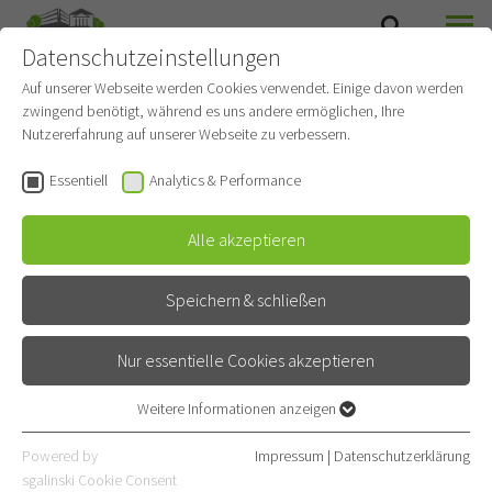
Datenschutzeinstellungen
SUCHE
MENÜ
Auf unserer Webseite werden Cookies verwendet. Einige davon werden
zwingend benötigt, während es uns andere ermöglichen, Ihre
Station 5 - Palliativ und
Nutzererfahrung auf unserer Webseite zu verbessern.
Akutstation
Essentiell
Analytics & Performance
Gehört zu
Thoraxonkologie
Alle akzeptieren
Allgemeinpflegestation
Speichern & schließen
Kontakt
Nur essentielle Cookies akzeptieren
Röntgenstraße 1
69126 Heidelberg
Weitere Informationen anzeigen
Essentiell
06221 396-3050
Essentielle Cookies werden für grundlegende Funktionen der
Powered by
Impressum
|
Datenschutzerklärung
Webseite benötigt. Dadurch ist gewährleistet, dass die Webseite
06221 396-3052
sgalinski Cookie Consent