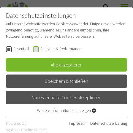
Datenschutzeinstellungen
SUCHE
MENÜ
Auf unserer Webseite werden Cookies verwendet. Einige davon werden
zwingend benötigt, während es uns andere ermöglichen, Ihre
Station 3 - Palliativstation
Nutzererfahrung auf unserer Webseite zu verbessern.
Gehört zu
Thoraxonkologie
Essentiell
Analytics & Performance
Allgemeinpflegestation
Alle akzeptieren
Kontakt
Speichern & schließen
Röntgenstraße 1
69126 Heidelberg
Nur essentielle Cookies akzeptieren
06221 396-3030
Weitere Informationen anzeigen
Essentiell
06221 396-3032
Essentielle Cookies werden für grundlegende Funktionen der
Powered by
Impressum
|
Datenschutzerklärung
Webseite benötigt. Dadurch ist gewährleistet, dass die Webseite
sgalinski Cookie Consent