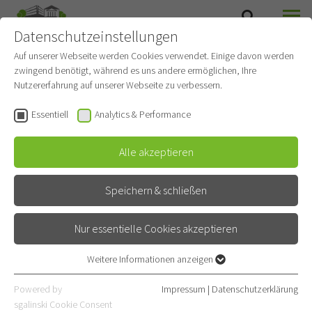
Datenschutzeinstellungen
SUCHE
MENÜ
Auf unserer Webseite werden Cookies verwendet. Einige davon werden
zwingend benötigt, während es uns andere ermöglichen, Ihre
Station 2 -
Nutzererfahrung auf unserer Webseite zu verbessern.
Pneumologische
Essentiell
Analytics & Performance
Intensivstation
Alle akzeptieren
Gehört zu
Pneumologie und Beatmungsmedizin
Intensivstation
Speichern & schließen
Nur essentielle Cookies akzeptieren
Kontakt
Weitere Informationen anzeigen
Röntgenstraße 1
Essentiell
69126 Heidelberg
Essentielle Cookies werden für grundlegende Funktionen der
Powered by
Impressum
|
Datenschutzerklärung
Webseite benötigt. Dadurch ist gewährleistet, dass die Webseite
sgalinski Cookie Consent