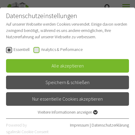
Datenschutzeinstellungen
SUCHE
MENÜ
Auf unserer Webseite werden Cookies verwendet. Einige davon werden
zwingend benötigt, während es uns andere ermöglichen, Ihre
Endoskopie
Nutzererfahrung auf unserer Webseite zu verbessern.
Gehört zu
Thoraxklinik
Essentiell
Analytics & Performance
Diagnostik
Alle akzeptieren
Kontakt
Speichern & schließen
Röntgenstraße 1
69126 Heidelberg
Nur essentielle Cookies akzeptieren
06221 396-1260
Weitere Informationen anzeigen
Essentiell
06221 396-1252
Essentielle Cookies werden für grundlegende Funktionen der
Powered by
Impressum
|
Datenschutzerklärung
Webseite benötigt. Dadurch ist gewährleistet, dass die Webseite
sgalinski Cookie Consent