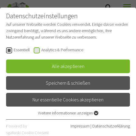
Datenschutzeinstellungen
SUCHE
MENÜ
Auf unserer Webseite werden Cookies verwendet. Einige davon werden
zwingend benötigt, während es uns andere ermöglichen, Ihre
Heimbeatmung / Weaning
Nutzererfahrung auf unserer Webseite zu verbessern.
Gehört zu
Pflegedienst
Essentiell
Analytics & Performance
Medizinische Versorgung
Alle akzeptieren
Kontakt
Speichern & schließen
Röntgenstraße 1
69126 Heidelberg
Nur essentielle Cookies akzeptieren
E-Mail
Weitere Informationen anzeigen
Essentiell
06221 396-1901
Essentielle Cookies werden für grundlegende Funktionen der
Powered by
Impressum
|
Datenschutzerklärung
06221 396-1902
Webseite benötigt. Dadurch ist gewährleistet, dass die Webseite
sgalinski Cookie Consent