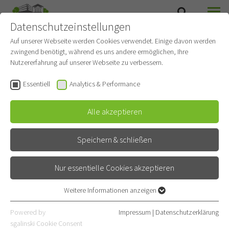
Datenschutzeinstellungen
SUCHE
MENÜ
Auf unserer Webseite werden Cookies verwendet. Einige davon werden
zwingend benötigt, während es uns andere ermöglichen, Ihre
OHNEKIPPE
Nutzererfahrung auf unserer Webseite zu verbessern.
Essentiell
Analytics & Performance
Videos
Alle akzeptieren
Speichern & schließen
Nur essentielle Cookies akzeptieren
Krasses Selbstexperiment -
Nicht zum Nachahmen
Weitere Informationen anzeigen
Essentiell
empfohlen!
Essentielle Cookies werden für grundlegende Funktionen der
Powered by
Impressum
|
Datenschutzerklärung
Webseite benötigt. Dadurch ist gewährleistet, dass die Webseite
sgalinski Cookie Consent