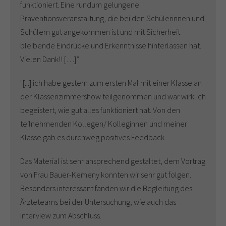
funktioniert. Eine rundum gelungene
Präventionsveranstaltung, die bei den Schülerinnen und
Schülern gut angekommen ist und mit Sicherheit
bleibende Eindrücke und Erkenntnisse hinterlassen hat.
Vielen Dank!! […]”
"[...] ich habe gestern zum ersten Mal mit einer Klasse an
der Klassenzimmershow teilgenommen und war wirklich
begeistert, wie gut alles funktioniert hat. Von den
teilnehmenden Kollegen/ Kolleginnen und meiner
Klasse gab es durchweg positives Feedback.
Das Material ist sehr ansprechend gestaltet, dem Vortrag
von Frau Bauer-Kemeny konnten wir sehr gut folgen.
Besonders interessant fanden wir die Begleitung des
Ärzteteams bei der Untersuchung, wie auch das
Interview zum Abschluss.