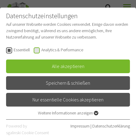
Datenschutzeinstellungen
SUCHE
MENÜ
Auf unserer Webseite werden Cookies verwendet. Einige davon werden
zwingend benötigt, während es uns andere ermöglichen, Ihre
OHNEKIPPE
Nutzererfahrung auf unserer Webseite zu verbessern.
Essentiell
Analytics & Performance
Aktuelles
Alle akzeptieren
Speichern & schließen
Nur essentielle Cookies akzeptieren
Kreativwettb
Weitere Informationen anzeigen
Essentiell
ewerb:
Essentielle Cookies werden für grundlegende Funktionen der
Powered by
Impressum
|
Datenschutzerklärung
Webseite benötigt. Dadurch ist gewährleistet, dass die Webseite
"Gestaltet
sgalinski Cookie Consent