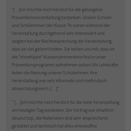
"[…]ich möchte mich herzlich für die gelungene
Präventionsveranstaltung bedanken. Unsere Schüler
und Schülerinnen der Klasse 7b waren während der
Veranstaltung durchgehend sehr interessiert und
zeigten bei der Nachbesprechung der Veranstaltung,
dass sie viel gelernt hatten. Sie teilten uns mit, dass wir
die "ohneKippe" Klassenzimmershow fest in unser
Präventionsprogramm aufnehmen sollen! Wir Lehrkräfte
teilen die Meinung unserer SchülerInnen. Ihre
Veranstaltung war sehr informativ und methodisch
abwechslungsreich. […]”
“ […]ich möchte mich herzlich für die tolle Veranstaltung
am heutigen Tag bedanken. Der Vortrag war inhaltlich
absolut top, die Materialien sind sehr ansprechend
gestaltet und technisch hat alles einwandfrei