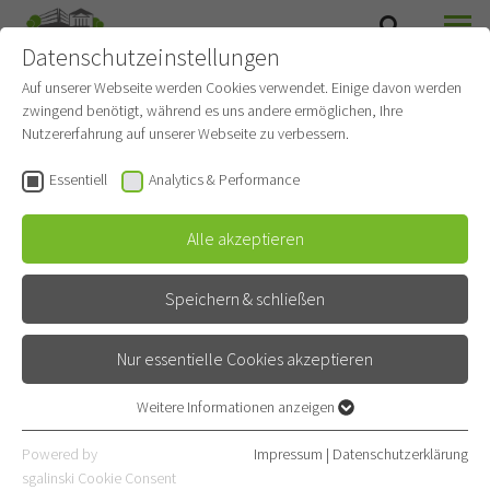
Datenschutzeinstellungen
SUCHE
MENÜ
Auf unserer Webseite werden Cookies verwendet. Einige davon werden
zwingend benötigt, während es uns andere ermöglichen, Ihre
OHNEKIPPE
Nutzererfahrung auf unserer Webseite zu verbessern.
Essentiell
Analytics & Performance
Videos
Alle akzeptieren
Speichern & schließen
Nur essentielle Cookies akzeptieren
Krasses Selbstexperiment -
Nicht zum Nachahmen
Weitere Informationen anzeigen
Essentiell
empfohlen!
Essentielle Cookies werden für grundlegende Funktionen der
Powered by
Impressum
|
Datenschutzerklärung
Webseite benötigt. Dadurch ist gewährleistet, dass die Webseite
sgalinski Cookie Consent