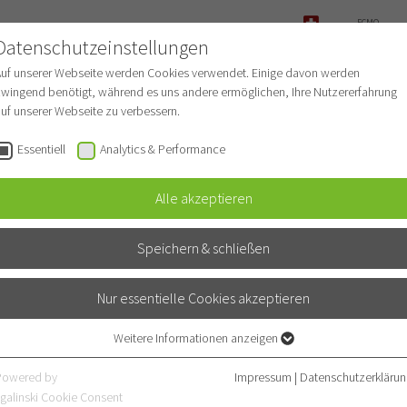
ECMO-
ANFRAGE
Datenschutzeinstellungen
NOTFALL
Auf unserer Webseite werden Cookies verwendet. Einige davon werden
wingend benötigt, während es uns andere ermöglichen, Ihre Nutzererfahrung
uf unserer Webseite zu verbessern.
r Patienten
Für Ärzte
Fachbereiche
Essentiell
Analytics & Performance
Alle akzeptieren
ochdruck (Pulmonale Hypert
Speichern & schließen
Nur essentielle Cookies akzeptieren
Weitere Informationen anzeigen
Essentiell
Essentielle Cookies werden für grundlegende Funktionen der Webseite
Powered by
Impressum
|
Datenschutzerklärun
Öffnungszeiten
benötigt. Dadurch ist gewährleistet, dass die Webseite einwandfrei
galinski Cookie Consent