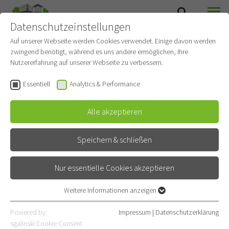
Datenschutzeinstellungen
SUCHE
MENÜ
Auf unserer Webseite werden Cookies verwendet. Einige davon werden
zwingend benötigt, während es uns andere ermöglichen, Ihre
Pneumologie und
Nutzererfahrung auf unserer Webseite zu verbessern.
Beatmungsmedizin
Essentiell
Analytics & Performance
Gehört zu
Thoraxklinik
Alle akzeptieren
Kontakt
Speichern & schließen
Röntgenstraße 1
Nur essentielle Cookies akzeptieren
69126 Heidelberg
Weitere Informationen anzeigen
06221 396-0
Essentiell
06221 396-2102
Essentielle Cookies werden für grundlegende Funktionen der
Powered by
Impressum
|
Datenschutzerklärung
Webseite benötigt. Dadurch ist gewährleistet, dass die Webseite
sgalinski Cookie Consent