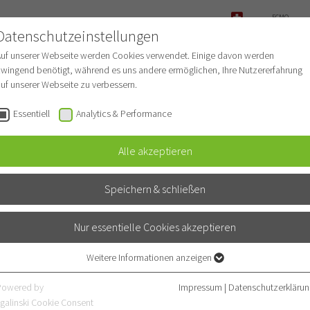
ECMO-
ANFRAGE
Datenschutzeinstellungen
NOTFALL
Auf unserer Webseite werden Cookies verwendet. Einige davon werden
wingend benötigt, während es uns andere ermöglichen, Ihre Nutzererfahrung
uf unserer Webseite zu verbessern.
r Patienten
Für Ärzte
Fachbereiche
Essentiell
Analytics & Performance
Alle akzeptieren
Speichern & schließen
ehard Grünig
lmonale Hypertonie)
Nur essentielle Cookies akzeptieren
Lungenhochdruck (Pulmonale Hypertonie))
Weitere Informationen anzeigen
Essentiell
ogie und Beatmungsmedizin)
Essentielle Cookies werden für grundlegende Funktionen der Webseite
ulmonale Hypertonie)
Powered by
Impressum
|
Datenschutzerklärun
benötigt. Dadurch ist gewährleistet, dass die Webseite einwandfrei
galinski Cookie Consent