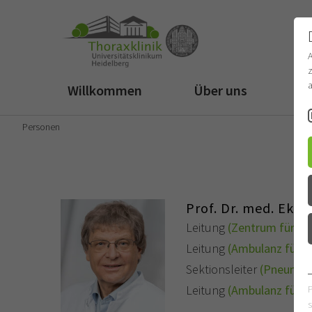
z
a
Willkommen
Über uns
Fü
Personen
Prof. Dr. med. Ekk
Leitung
(Zentrum für Pu
Leitung
(Ambulanz für 
Sektionsleiter
(Pneumol
Leitung
(Ambulanz für p
s