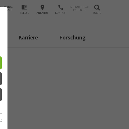
WEANING-
INTERNATIONAL
ANFRAGE
PATIENTS
PRESSE
ANFAHRT
KONTAKT
SUCHE
Karriere
Forschung
g