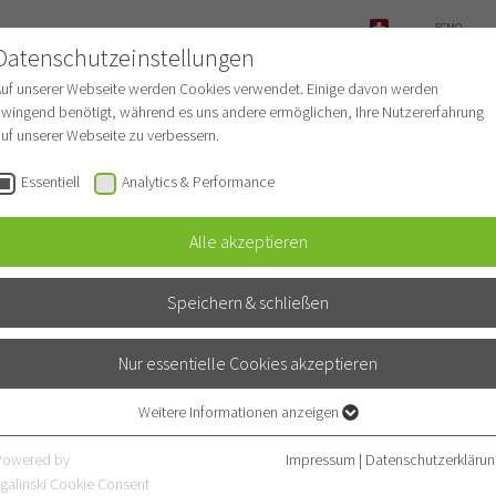
ECMO-
ANFRAGE
Datenschutzeinstellungen
NOTFALL
Auf unserer Webseite werden Cookies verwendet. Einige davon werden
wingend benötigt, während es uns andere ermöglichen, Ihre Nutzererfahrung
uf unserer Webseite zu verbessern.
r Patienten
Für Ärzte
Fachbereiche
Essentiell
Analytics & Performance
Alle akzeptieren
ochdruck (Pulmonale Hypert
Speichern & schließen
Nur essentielle Cookies akzeptieren
Weitere Informationen anzeigen
Essentiell
Essentielle Cookies werden für grundlegende Funktionen der Webseite
Powered by
Impressum
|
Datenschutzerklärun
Öffnungszeiten
benötigt. Dadurch ist gewährleistet, dass die Webseite einwandfrei
galinski Cookie Consent