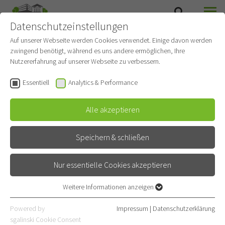
Datenschutzeinstellungen
SUCHE
MENÜ
Auf unserer Webseite werden Cookies verwendet. Einige davon werden
zwingend benötigt, während es uns andere ermöglichen, Ihre
Heimbeatmungsambulanz
Nutzererfahrung auf unserer Webseite zu verbessern.
Gehört zu
Pneumologie und Beatmungsmedizin
Essentiell
Analytics & Performance
Spezialambulanz
Alle akzeptieren
Kontakt
Speichern & schließen
Röntgenstraße 1
69126 Heidelberg
Nur essentielle Cookies akzeptieren
06221 396-1750
Weitere Informationen anzeigen
Essentiell
06221 396-1752
Essentielle Cookies werden für grundlegende Funktionen der
Powered by
Impressum
|
Datenschutzerklärung
Webseite benötigt. Dadurch ist gewährleistet, dass die Webseite
sgalinski Cookie Consent