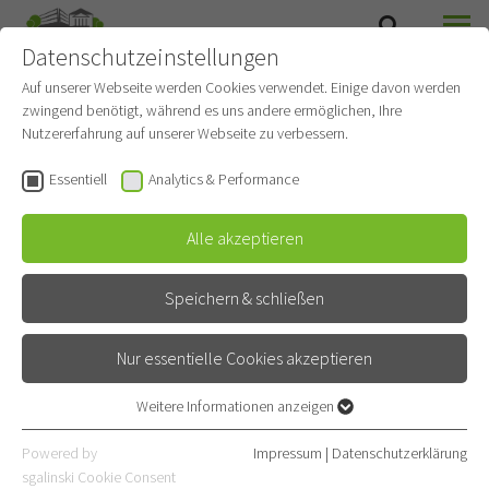
Datenschutzeinstellungen
SUCHE
MENÜ
Auf unserer Webseite werden Cookies verwendet. Einige davon werden
zwingend benötigt, während es uns andere ermöglichen, Ihre
Zentrum für
Nutzererfahrung auf unserer Webseite zu verbessern.
Schlafmedizin
Essentiell
Analytics & Performance
Gehört zu
Pneumologie und Beatmungsmedizin
Alle akzeptieren
Kontakt
Speichern & schließen
Röntgenstraße 1
Nur essentielle Cookies akzeptieren
69126 Heidelberg
Weitere Informationen anzeigen
E-Mail
Essentiell
06221 396-3170
Essentielle Cookies werden für grundlegende Funktionen der
Powered by
Impressum
|
Datenschutzerklärung
Webseite benötigt. Dadurch ist gewährleistet, dass die Webseite
06221 396-3172
sgalinski Cookie Consent