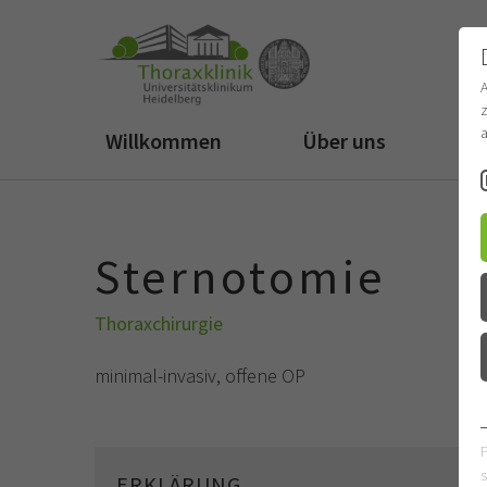
z
a
Willkommen
Über uns
Fü
Sternotomie
Thoraxchirurgie
minimal-invasiv, offene OP
s
ERKLÄRUNG