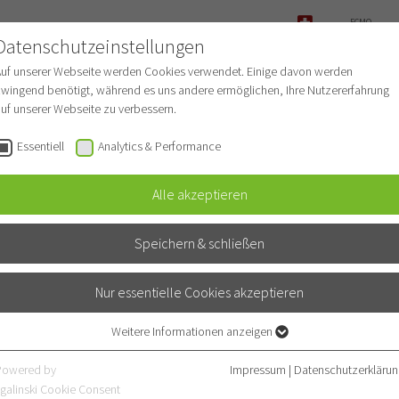
ECMO-
ANFRAGE
Datenschutzeinstellungen
NOTFALL
Auf unserer Webseite werden Cookies verwendet. Einige davon werden
wingend benötigt, während es uns andere ermöglichen, Ihre Nutzererfahrung
uf unserer Webseite zu verbessern.
r Patienten
Für Ärzte
Fachbereiche
Essentiell
Analytics & Performance
Alle akzeptieren
Speichern & schließen
Nur essentielle Cookies akzeptieren
Weitere Informationen anzeigen
Essentiell
Essentielle Cookies werden für grundlegende Funktionen der Webseite
Powered by
Impressum
|
Datenschutzerklärun
benötigt. Dadurch ist gewährleistet, dass die Webseite einwandfrei
galinski Cookie Consent