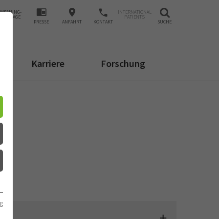
WEANING-
INTERNATIONAL
ANFRAGE
PATIENTS
PRESSE
ANFAHRT
KONTAKT
SUCHE
Karriere
Forschung
g