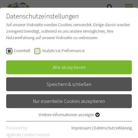
Datenschutzeinstellungen
SUCHE
MENÜ
Auf unserer Webseite werden Cookies verwendet. Einige davon werden
zwingend benötigt, während es uns andere ermöglichen, Ihre
Allgemeine Ambulanz
Nutzererfahrung auf unserer Webseite zu verbessern.
(Interdisziplinäre
Essentiell
Analytics & Performance
Ambulanz)
Alle akzeptieren
Gehört zu
Thoraxklinik
Allgemeinambulanz
Speichern & schließen
Nur essentielle Cookies akzeptieren
Kontakt
Weitere Informationen anzeigen
Röntgenstraße 1
Essentiell
69126 Heidelberg
Essentielle Cookies werden für grundlegende Funktionen der
Powered by
Impressum
|
Datenschutzerklärung
Webseite benötigt. Dadurch ist gewährleistet, dass die Webseite
sgalinski Cookie Consent