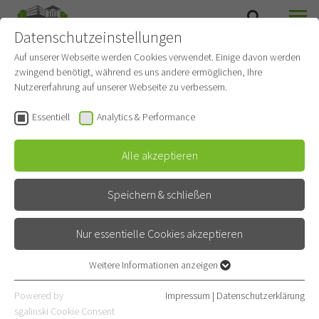
Datenschutzeinstellungen
SUCHE
MENÜ
Auf unserer Webseite werden Cookies verwendet. Einige davon werden
zwingend benötigt, während es uns andere ermöglichen, Ihre
Interdisziplinäre
Nutzererfahrung auf unserer Webseite zu verbessern.
Tumorkonferenz
Essentiell
Analytics & Performance
Diagnostische und Interventionelle Radiologie mit
Alle akzeptieren
Nuklearmedizin
Speichern & schließen
ERKLÄRUNG
Nur essentielle Cookies akzeptieren
Die interdisziplinäre Tumorkonferenz oder englisch
Weitere Informationen anzeigen
Essentiell
„Tumorboard“ tagt einmal wöchentlich. Vertreter aller
Essentielle Cookies werden für grundlegende Funktionen der
Fachdisziplinen, die einen Teil zu der Behandlung der
Powered by
Impressum
|
Datenschutzerklärung
Webseite benötigt. Dadurch ist gewährleistet, dass die Webseite
sgalinski Cookie Consent
Tumoren beitragen, sind dabei vertreten:
Thoraxchirurgie