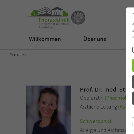
z
a
Willkommen
Über uns
Fü
Personen
Prof. Dr. med. Ste
Oberärztin
(Pneumologi
Ärztliche Leitung
(Asthm
Schwerpunkt
Allergie und Asthma/sc
s