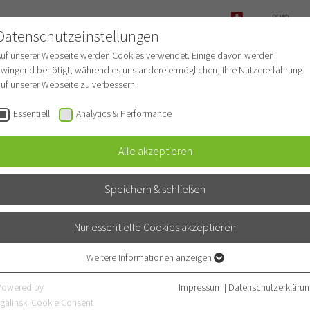
ECMO-
ANFRAGE
Datenschutzeinstellungen
NOTFALL
Auf unserer Webseite werden Cookies verwendet. Einige davon werden
wingend benötigt, während es uns andere ermöglichen, Ihre Nutzererfahrung
uf unserer Webseite zu verbessern.
r Patienten
Für Ärzte
Fachbereiche
Essentiell
Analytics & Performance
Alle akzeptieren
Speichern & schließen
phanie Korn
e und Beatmungsmedizin)
Nur essentielle Cookies akzeptieren
a Ambulanz)
Weitere Informationen anzeigen
Essentiell
Essentielle Cookies werden für grundlegende Funktionen der Webseite
Powered by
Impressum
|
Datenschutzerklärun
benötigt. Dadurch ist gewährleistet, dass die Webseite einwandfrei
hweres Asthma
galinski Cookie Consent