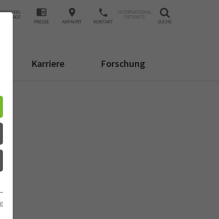
WEANING-
INTERNATIONAL
ANFRAGE
PATIENTS
PRESSE
ANFAHRT
KONTAKT
SUCHE
Karriere
Forschung
g