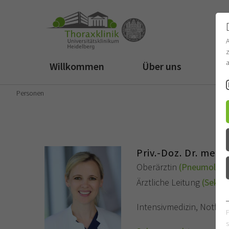
z
a
Willkommen
Über uns
Fü
Personen
Priv.-Doz. Dr. med.
Oberärztin
(Pneumologi
Ärztliche Leitung
(Sektio
Intensivmedizin, Notfal
s