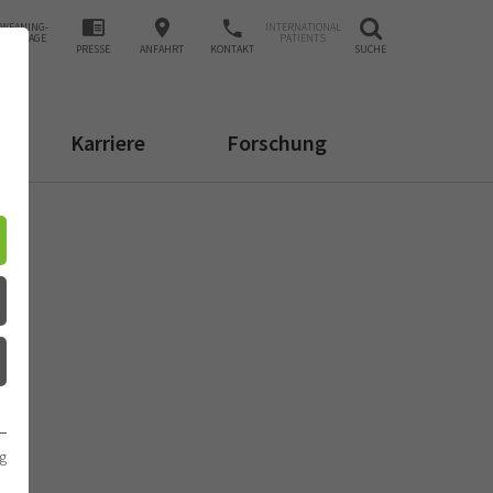
WEANING-
INTERNATIONAL
ANFRAGE
PATIENTS
PRESSE
ANFAHRT
KONTAKT
SUCHE
Karriere
Forschung
g