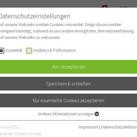
ECMO-
ANFRAGE
Datenschutzeinstellungen
NOTFALL
Auf unserer Webseite werden Cookies verwendet. Einige davon werden
wingend benötigt, während es uns andere ermöglichen, Ihre Nutzererfahrung
uf unserer Webseite zu verbessern.
r Patienten
Für Ärzte
Fachbereiche
Essentiell
Analytics & Performance
Alle akzeptieren
Speichern & schließen
 Judith Brock
e und Beatmungsmedizin)
Nur essentielle Cookies akzeptieren
n Interdisziplinäre Endoskopie)
Weitere Informationen anzeigen
Essentiell
lmedizin, Ernährungsmedizin
Essentielle Cookies werden für grundlegende Funktionen der Webseite
Powered by
Impressum
|
Datenschutzerklärun
benötigt. Dadurch ist gewährleistet, dass die Webseite einwandfrei
galinski Cookie Consent