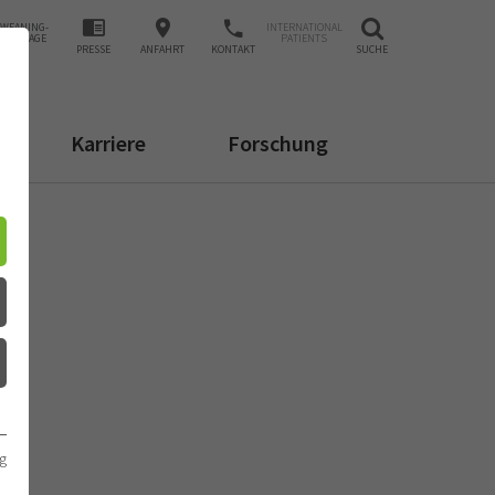
WEANING-
INTERNATIONAL
ANFRAGE
PATIENTS
PRESSE
ANFAHRT
KONTAKT
SUCHE
Karriere
Forschung
g