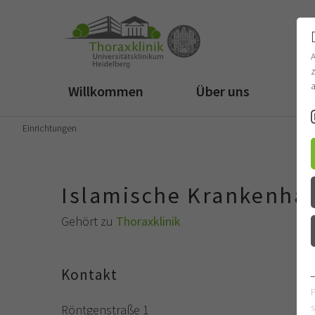
z
a
Willkommen
Über uns
Fü
Einrichtungen
Islamische Krankenha
Gehört zu
Thoraxklinik
Kontakt
s
Röntgenstraße 1