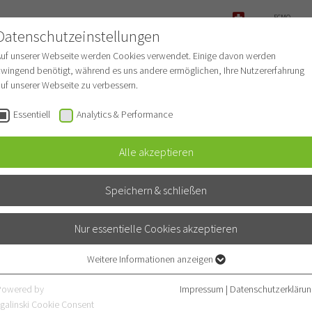
ECMO-
ANFRAGE
Datenschutzeinstellungen
NOTFALL
Auf unserer Webseite werden Cookies verwendet. Einige davon werden
wingend benötigt, während es uns andere ermöglichen, Ihre Nutzererfahrung
uf unserer Webseite zu verbessern.
r Patienten
Für Ärzte
Fachbereiche
Essentiell
Analytics & Performance
Alle akzeptieren
usseelsorge
Speichern & schließen
Nur essentielle Cookies akzeptieren
Weitere Informationen anzeigen
Essentiell
Essentielle Cookies werden für grundlegende Funktionen der Webseite
Powered by
Impressum
|
Datenschutzerklärun
benötigt. Dadurch ist gewährleistet, dass die Webseite einwandfrei
galinski Cookie Consent