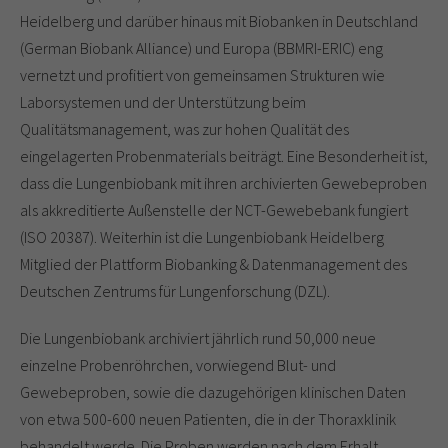
Heidelberg und darüber hinaus mit Biobanken in Deutschland
(German Biobank Alliance) und Europa (BBMRI-ERIC) eng
vernetzt und profitiert von gemeinsamen Strukturen wie
Laborsystemen und der Unterstützung beim
Qualitätsmanagement, was zur hohen Qualität des
eingelagerten Probenmaterials beiträgt. Eine Besonderheit ist,
dass die Lungenbiobank mit ihren archivierten Gewebeproben
als akkreditierte Außenstelle der NCT-Gewebebank fungiert
(ISO 20387). Weiterhin ist die Lungenbiobank Heidelberg
Mitglied der Plattform Biobanking & Datenmanagement des
Deutschen Zentrums für Lungenforschung (DZL).
Die Lungenbiobank archiviert jährlich rund 50,000 neue
einzelne Probenröhrchen, vorwiegend Blut- und
Gewebeproben, sowie die dazugehörigen klinischen Daten
von etwa 500-600 neuen Patienten, die in der Thoraxklinik
behandelt werde. Die Proben werden nach dem Erhalt