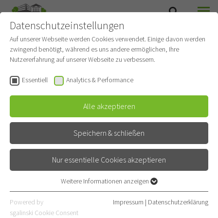
Datenschutzeinstellungen
SUCHE
MENÜ
Auf unserer Webseite werden Cookies verwendet. Einige davon werden
zwingend benötigt, während es uns andere ermöglichen, Ihre
SEKTION TRANSLATIONALE FORSCHUNG
Nutzererfahrung auf unserer Webseite zu verbessern.
(STF)
Essentiell
Analytics & Performance
Alle akzeptieren
Biobank
Speichern & schließen
Nur essentielle Cookies akzeptieren
Weitere Informationen anzeigen
Essentiell
Essentielle Cookies werden für grundlegende Funktionen der
Powered by
Impressum
|
Datenschutzerklärung
Webseite benötigt. Dadurch ist gewährleistet, dass die Webseite
sgalinski Cookie Consent