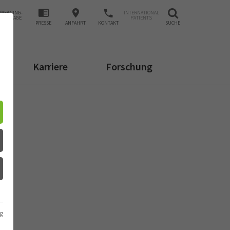
WEANING-
INTERNATIONAL
ANFRAGE
PATIENTS
PRESSE
ANFAHRT
KONTAKT
SUCHE
Karriere
Forschung
g