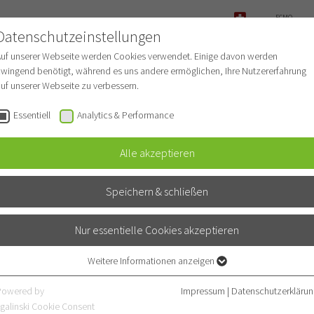
ECMO-
ANFRAGE
Datenschutzeinstellungen
NOTFALL
Auf unserer Webseite werden Cookies verwendet. Einige davon werden
wingend benötigt, während es uns andere ermöglichen, Ihre Nutzererfahrung
uf unserer Webseite zu verbessern.
r Patienten
Für Ärzte
Fachbereiche
Essentiell
Analytics & Performance
Alle akzeptieren
Speichern & schließen
Nur essentielle Cookies akzeptieren
Weitere Informationen anzeigen
Essentiell
e
Essentielle Cookies werden für grundlegende Funktionen der Webseite
Powered by
Impressum
|
Datenschutzerklärun
benötigt. Dadurch ist gewährleistet, dass die Webseite einwandfrei
galinski Cookie Consent