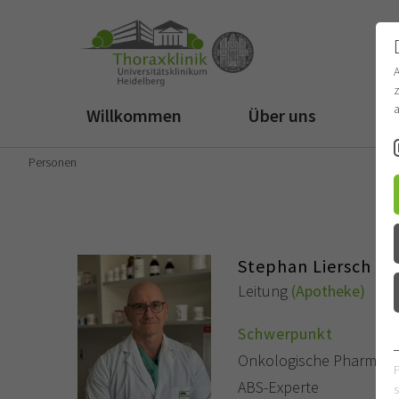
z
a
Willkommen
Über uns
Fü
Personen
Stephan Liersch
Leitung
(Apotheke)
Schwerpunkt
Onkologische Pharmazi
ABS-Experte
s