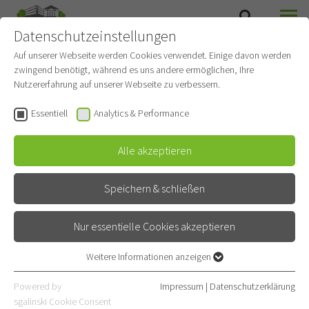
Datenschutzeinstellungen
SUCHE
MENÜ
Auf unserer Webseite werden Cookies verwendet. Einige davon werden
zwingend benötigt, während es uns andere ermöglichen, Ihre
Ambulanz des
Nutzererfahrung auf unserer Webseite zu verbessern.
Schlaflabors
Essentiell
Analytics & Performance
Gehört zu
Zentrum für Schlafmedizin
Alle akzeptieren
Spezialambulanz
Speichern & schließen
Kontakt
Nur essentielle Cookies akzeptieren
Röntgenstraße 1
69126 Heidelberg
Weitere Informationen anzeigen
Essentiell
E-Mail
Essentielle Cookies werden für grundlegende Funktionen der
Powered by
Impressum
|
Datenschutzerklärung
Webseite benötigt. Dadurch ist gewährleistet, dass die Webseite
06221 396-3170
sgalinski Cookie Consent