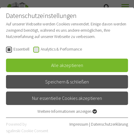
Datenschutzeinstellungen
SUCHE
MENÜ
Auf unserer Webseite werden Cookies verwendet. Einige davon werden
zwingend benötigt, während es uns andere ermöglichen, Ihre
Zentrales
Nutzererfahrung auf unserer Webseite zu verbessern.
Patientenmanagement
Essentiell
Analytics & Performance
(ZPM)
Alle akzeptieren
Gehört zu
Thoraxklinik
Beratung und Betreuung
Speichern & schließen
Nur essentielle Cookies akzeptieren
Kontakt
Weitere Informationen anzeigen
Röntgenstraße 1
Essentiell
69126 Heidelberg
Essentielle Cookies werden für grundlegende Funktionen der
Powered by
Impressum
|
Datenschutzerklärung
Webseite benötigt. Dadurch ist gewährleistet, dass die Webseite
sgalinski Cookie Consent