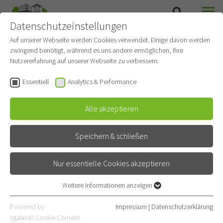
Datenschutzeinstellungen
SUCHE
MENÜ
Auf unserer Webseite werden Cookies verwendet. Einige davon werden
zwingend benötigt, während es uns andere ermöglichen, Ihre
Onkologische
Nutzererfahrung auf unserer Webseite zu verbessern.
Therapieambulanz
Essentiell
Analytics & Performance
Gehört zu
Thoraxonkologie
Alle akzeptieren
Allgemeinambulanz
Speichern & schließen
Kontakt
Nur essentielle Cookies akzeptieren
Röntgenstraße 1
69126 Heidelberg
Weitere Informationen anzeigen
Essentiell
06221 396-1730
Essentielle Cookies werden für grundlegende Funktionen der
Powered by
Impressum
|
Datenschutzerklärung
Webseite benötigt. Dadurch ist gewährleistet, dass die Webseite
06221 396-1732
sgalinski Cookie Consent