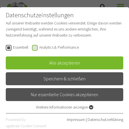
Datenschutzeinstellungen
SUCHE
MENÜ
Auf unserer Webseite werden Cookies verwendet. Einige davon werden
zwingend benötigt, während es uns andere ermöglichen, Ihre
Thoraxonkologie
Nutzererfahrung auf unserer Webseite zu verbessern.
Gehört zu
Thoraxklinik
Essentiell
Analytics & Performance
Alle akzeptieren
Kontakt
Röntgenstraße 1
Speichern & schließen
69126 Heidelberg
Nur essentielle Cookies akzeptieren
06221 396-1301
06221 396-1302
Weitere Informationen anzeigen
Essentiell
Essentielle Cookies werden für grundlegende Funktionen der
Powered by
Impressum
|
Datenschutzerklärung
Leitung
Webseite benötigt. Dadurch ist gewährleistet, dass die Webseite
sgalinski Cookie Consent